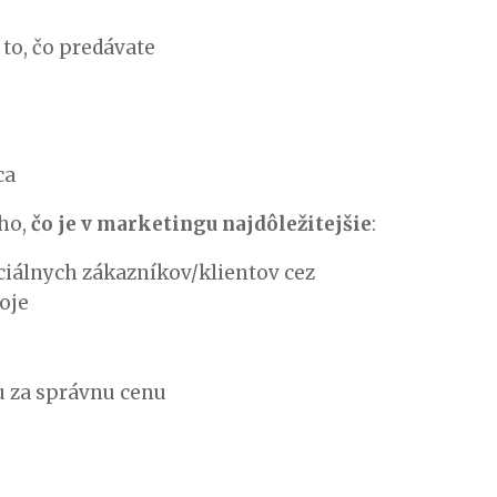
i to, čo predávate
ca
oho,
čo je v marketingu najdôležitejšie
:
nciálnych zákazníkov/klientov cez
oje
u za správnu cenu