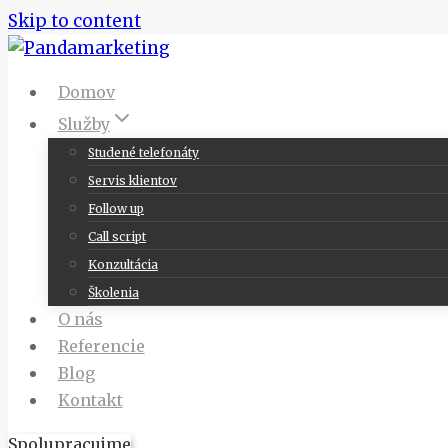
Skip to content
Domov
Služby
Studené telefonáty
Servis klientov
Follow up
Call script
Konzultácia
Školenia
O nás
Referencie
Blog
Kontakt
Spolupracujme