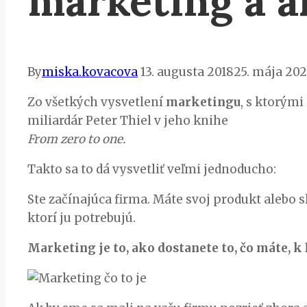
marketing a a
By
miska.kovacova
13. augusta 2018
25. mája 20
Zo všetkých vysvetlení
marketingu
, s ktorými
miliardár Peter Thiel v jeho knihe
From zero to one.
Takto sa to dá vysvetliť veľmi jednoducho:
Ste začínajúca firma. Máte svoj produkt alebo s
ktorí ju potrebujú.
Marketing je to, ako dostanete to, čo máte, k 