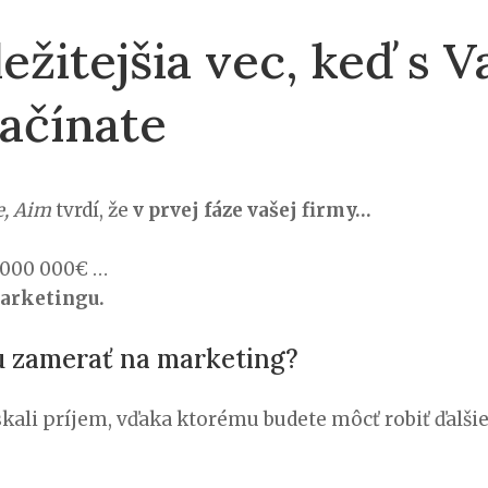
ežitejšia vec, keď s 
začínate
e, Aim
tvrdí, že
v prvej fáze vašej firmy…
 000 000€ …
marketingu.
u zamerať na marketing?
ískali príjem, vďaka ktorému budete môcť robiť ďalšie 