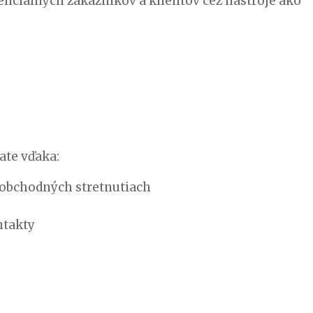
enciálnych zákazníkov a klientov cez nástroje ako
ate vďaka:
 obchodných stretnutiach
ntakty