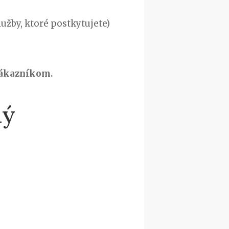
lužby, ktoré postkytujete)
 zákazníkom.
ný