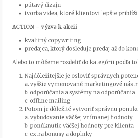
pútavý dizajn
tvorba videa, ktoré klientovi lepšie priblíž
ACTION – výzva k akcii
kvalitný copywriting
predajca, ktorý dosleduje predaj až do kon
Alebo to môžeme rozdeliť do kategórii podľa t
Najdôležitejšie je osloviť správnych pote
a. vyššie vymenované marketingové nástr
b. odporúčania a systémy na odporúčania
c. offline mailing
Potom je dôležité vytvoriť správnu ponuk
a. vybudovanie väčšej vnímanej hodnoty
b. ponúknutie väčšej hodnoty pre klienta
c. extra bonusy a doplnky