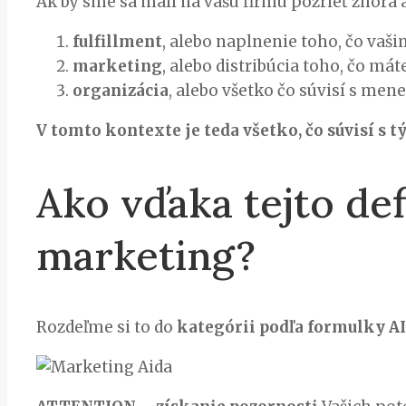
Ak by sme sa mali na vašu firmu pozrieť zhora a r
fulfillment
, alebo naplnenie toho, čo vaši
marketing
, alebo distribúcia toho, čo m
organizácia
, alebo všetko čo súvisí s men
V tomto kontexte je teda všetko, čo súvisí s 
Ako vďaka tejto def
marketing?
Rozdeľme si to do
kategórii podľa formulky A