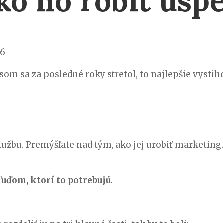
ko ho robiť úsp
26
 som sa za posledné roky stretol, to najlepšie vysti
lužbu. Premýšľate nad tým, ako jej urobiť marketing
ľuďom, ktorí to potrebujú.