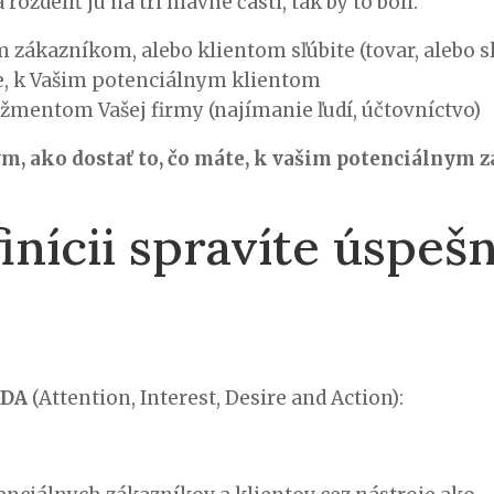
ozdeliť ju na tri hlavné časti, tak by to boli:
m zákazníkom, alebo klientom sľúbite (tovar, alebo s
áte, k Vašim potenciálnym klientom
ežmentom Vašej firmy (najímanie ľudí, účtovníctvo)
tým, ako dostať to, čo máte, k vašim potenciálnym
inícii spravíte úspeš
IDA
(Attention, Interest, Desire and Action):