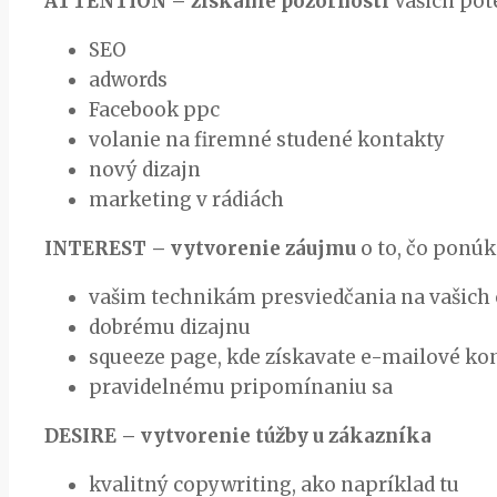
ATTENTION – získanie pozornosti
Vašich pot
SEO
adwords
Facebook ppc
volanie na firemné studené kontakty
nový dizajn
marketing v rádiách
INTEREST – vytvorenie záujmu
o to, čo ponúk
vašim technikám presviedčania na vašich
dobrému dizajnu
squeeze page, kde získavate e-mailové ko
pravidelnému pripomínaniu sa
DESIRE – vytvorenie túžby u zákazníka
kvalitný copywriting, ako napríklad tu